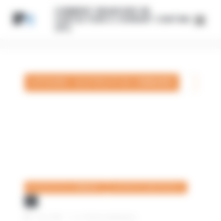
Panneau de gestion des cookies
COMMENT BRANCHER UN
CONTACTEUR À COURANT CONTINU
(DC)
CATEGORIE: ÉLECTRICITÉ DE COMMANDE
ÉLECTRICITÉ DE COMMANDE
ELECTRICITÉ INDUSTRIELLE
1 avril 2021
|
Pas de commentaire