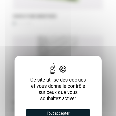
CHOIX D’UNE MINUTERIE
22 juin 2018
Ce site utilise des cookies
et vous donne le contrôle
sur ceux que vous
souhaitez activer
L
ES DIFFÉRENTS MODES DE TRANSLATION : AVEC UN PATIN POM
7 juin 2019
Tout accepter