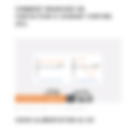
COMMENT BRANCHER UN
CONTACTEUR À COURANT CONTINU
(DC)
ÉLECTRICITÉ DE COMMANDE
13 décembre 2018
|
7 Commentaires
CHOIX ALIMENTATION AC-DC