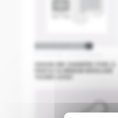
STRUCTURE PROFILÉ ALUMINIUM
19 novembre 2019
|
Pas de commentaire
CHOISIR UNE CHARNIÈRE POUR LE
PROFILÉ ALUMINIUM MODULAIRE
TECHNIC-ACHAT