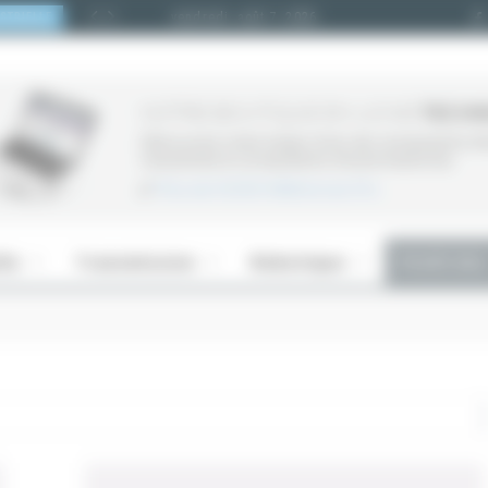
vendredi, août 7, 2026
UTILISATION D’UN AUTOMATE À DI
AUTOMATISME
lle
Transmission
Robotique
Profil Alu