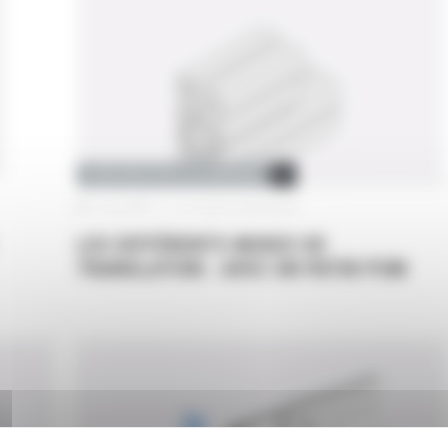
STRUCTURE PROFILÉ ALUMINIUM
7 juin 2019
|
Pas de commentaire
LES DIFFÉRENTS MODES DE
TRANSLATION : AVEC UN PATIN POM