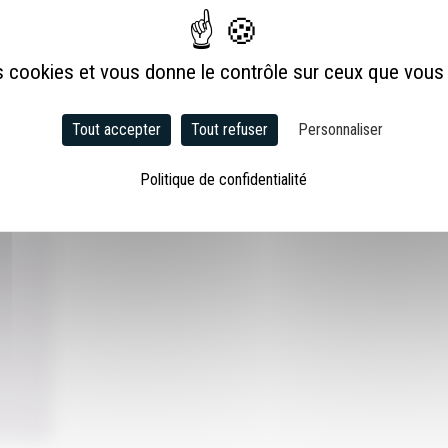
es cookies et vous donne le contrôle sur ceux que vous
STRUCTURE PROFILÉ ALUMINIUM
30 octobre 2018
|
Pas de commentaire
Tout accepter
Tout refuser
Personnaliser
ASSEMBLAGES AVEC USINAGES POUR
Politique de confidentialité
UM
PROFILÉ ALUMINIUM