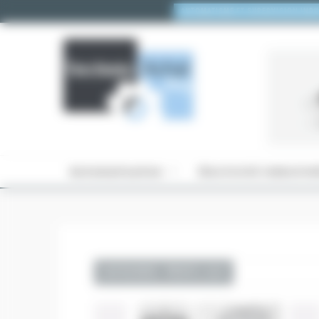
Panneau de gestion des cookies
AUTOMATISME ET SUPERVISION INDUSTRIELLE
COMMENT CHANGER L’ADRESSE IP DE SON PC POUR SE CONNECTER À UN AUTOMATE I3
Automatisation
Electricité industrie
CATEGORIE: PROFIL ALU