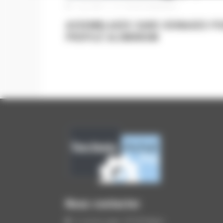
1 juin 2018
|
Pas de commentaire
ASSEMBLAGES SANS USINAGES P
PROFILÉ ALUMINIUM
Nous contacter
9, rue du Lugan, 33130 Bègles