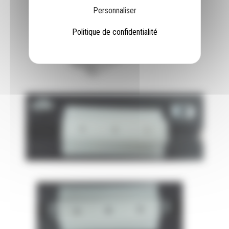
Personnaliser
Politique de confidentialité