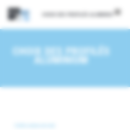
Panneau de gestion des cookies
CHOIX DES PROFILÉS ALUMINIUM
CHOIX DES PROFILÉS
ALUMINIUM
Profilé à rainures de 6 mm