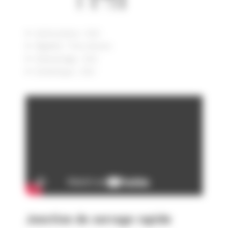
Antirotation : OUI
Rigidité : Très élevée
Démontage : OUI
Esthétique : OUI
Jonction de serrage rapide