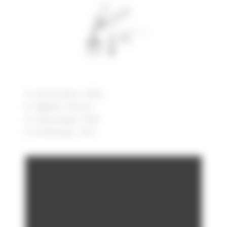
Antirotation : NON
Rigidité : Elevée
Démontage : NON
Esthétique : OUI