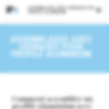
Panneau de gestion des cookies
ASSEMBLAGES AVEC USINAGES POUR
PROFILÉ ALUMINIUM
ASSEMBLAGES AVEC
USINAGES POUR
PROFILÉ ALUMINIUM
Comment assembler un
profilé aluminium avec