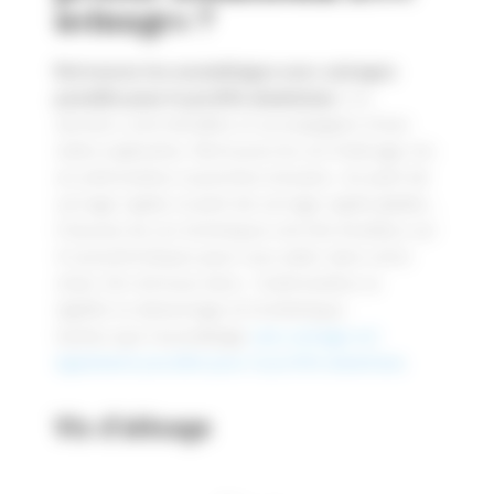
usinages ?
Retrouvez les assemblages avec usinages
possible pour le profilé aluminium.
Ces
derniers sont détaillés et accompagnés d’une
vidéo explicative. Retrouvez les vis d’alésage, les
vis antirotation, la jonction à boulon, les joint de
serrage rapide, le joint de serrage rapide pliable…
Chacune de ces techniques ont été étudiées sur
4 caractéristiques pour vous aider dans votre
choix. On retrouve donc : l’antirotation, la
rigidité, le démontage et l’esthétique.
Sachez que l’assemblage
sans usinage est
également possible pour le profilé aluminium.
Vis d’alésage