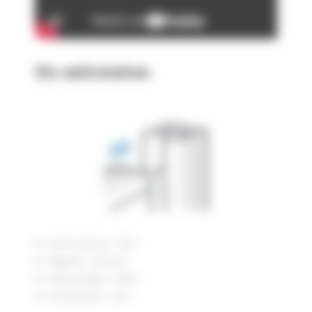
Vis antirotation
Antirotation : OUI
Rigidité : Elevée
Démontage : NON
Esthétique : OUI