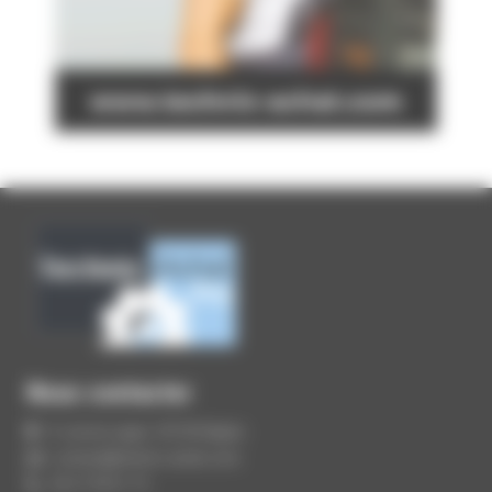
Nous contacter
9, rue du Lugan, 33130 Bègles
contact@technic-achat.com
05 57 99 01 72