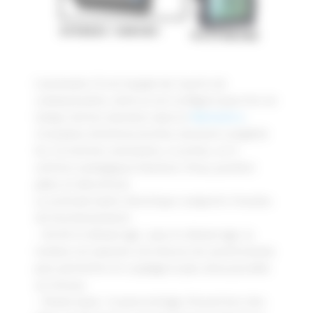
L’automate I3 est équipé de 2 ports de
communication, dont un est configuré pour lire en
temps réel les données dans le
Wattmètre
.
2 modules d’entrées/sorties viennent complété
les 12 entrées existantes, 6 sorties, et 4
entrées analogiques (hauteur d’eau, position
pâles et directrice).
La centrale hydro-électrique comporte 4 modes
de fonctionnement.
– Arrêt et démarrage : pour le démarrage, la
turbine est amenée à la vitesse de synchronisme
pour permettre le couplage le plus doux possible
au réseau.
– Mode manu : le pourcentage d’ouverture des