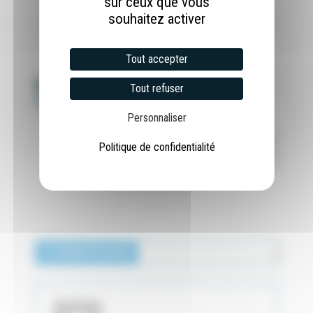
sur ceux que vous
souhaitez activer
Tout accepter
Article précédent
Tout refuser
GESTION AUTOMATISÉE DE L'ARROSAGE
Personnaliser
Article suivant
Politique de confidentialité
CÂBLAGE D'UN MOTEUR MONOPHASÉ
2 COMMENTAIRES