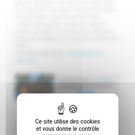
pâles et directrices est donnée par l’opérateur
Les mouvement des pales et directrice est bien
sûr contrôlable à distance (par internet).
– Mode automatique : l’automate calcule la
position des pâles et directrice pour obtenir la
puissance la meilleure est fonction du débit de la
rivière.
Pour toute information :
Contact@technic-
achat.com
Ce site utilise des cookies
et vous donne le contrôle