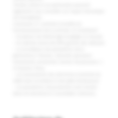
Technic-achat et ses partenaires peuvent
également vous conseiller sur l’aspect mécanique
de l’installation.
L’automate I3 contrôle la totalité du
fonctionnement de la centrale, et notamment
– les phases de démarrage (couplage au réseau).
– les alarmes (envoi de SMS, gestion des défauts)
– La surveillance des paramètres de la
génératrice ( Tension , intensité, puissance
instantanée, production, facteur de puissance…)
et hauteur d’eau.
– Les mouvements des directrices (contrôle du
débit dans la turbine) et des pâles (inclinaison).
– Les paramètres de production sont stockés
(base de données) et consultable à distance.