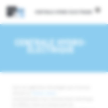
Panneau de gestion des cookies
CENTRALE HYDRO-ÉLECTRIQUE
CENTRALE HYDRO-
ÉLECTRIQUE
Voici une application développée par le bureau
d’étude de
Technic-achat
:
L’automatisation d’un centrale hydro-électrique
de 200Kw, situé sur la baïse près de