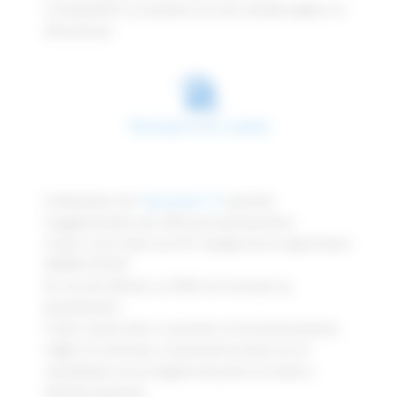
Condom(47), La turbine est une double (pâles et
directrice).
Télécharger la doc complète
L’utilisation de l’
automate I3
a permis
l’augmentation de 20% de la production.
Celui-ci est relié à un PC équipé de la supervision
PANEL-POINT
En cas de défaut, un SMS est envoyé au
propriétaire.
Celui-ci peut alors consulter le fonctionnement,
régler la centrale, en prenant la main sur le
synoptique via un logiciel de prise en main à
distance gratuit.