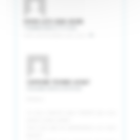
ESSOH LATH JEAN JULIEN
7 novembre 2024 at 17 h 16 min
avoir une formation avec vous
CAPUCINE TECHNIC-ACHAT
8 novembre 2024 at 10 h 04 min
Bonjour,
Je vous remercie pour l’intérêt que vous
portez à notre article.
Avez vous plus de spécifications sur votre
besoin?