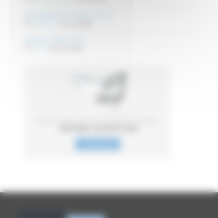
Changement moteur en tri
Par
Sebcuir
Il y a 2 ans
Moteur 220v 4 fils
Par
loup
Il y a 2 ans