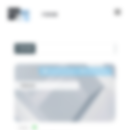
Panneau de gestion des cookies
FORUM
FORUM
Accueil du forum
|
Posts Récents
Sebcuir
1 étoile