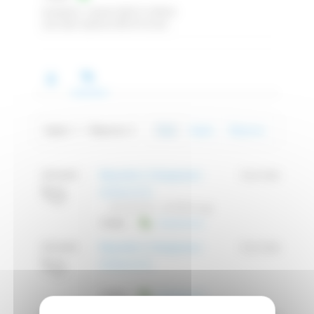
Inscription: 7 janvier 2025 21 h 48 min
Last seen: 8 janvier 2025 0 h 32 min
Sujets: 1
/
Réponse: 2
Tout
Sujets
Réponse
Répondre à: Changement
Il y a 2 ans
RÉPONDRE
moteur en tri
.. 20250107_233002.jpg
FORUM
Transmission
Répondre à: Changement
Il y a 2 ans
RÉPONDRE
moteur en tri
..
FORUM
Transmission